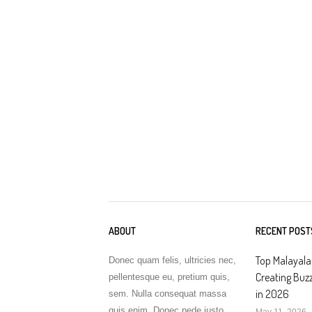
ABOUT
RECENT POST
Top Malayal
Donec quam felis, ultricies nec,
Creating Buz
pellentesque eu, pretium quis,
in 2026
sem. Nulla consequat massa
quis enim. Donec pede justo
May 11, 2026