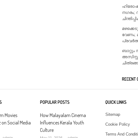
ഹിരോഷിമ
നഗരം; 
ചിന്തിപ്പ
മഴക്കെ
വേണം; 
പ്രവർത
ബാറ്റു
അസിസ്റ
ചിത്രങ്
RECENT
S
POPULAR POSTS
QUICK LINKS
am Movies
How Malayalam Cinema
Sitemap
z on Social Media
Influences Kerala Youth
Cookie Policy
Culture
Terms And Condit
Author
Author
admin
May 11, 2026
admin