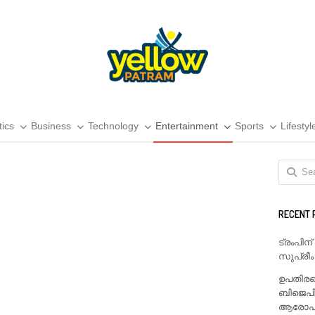
tics
Business
Technology
Entertainment
Sports
Lifestyl
Search
for:
RECENT 
ട്രംപിന
സുപ്രീം
ഉപതിരഞ
ബിജെപി
ആരോപണം