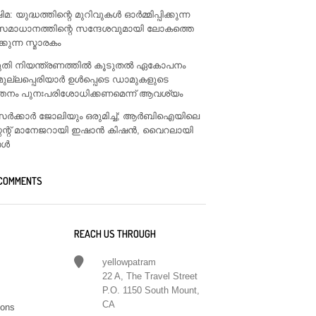
: യുദ്ധത്തിന്റെ മുറിവുകൾ ഓർമ്മിപ്പിക്കുന്ന
സമാധാനത്തിന്റെ സന്ദേശവുമായി ലോകത്തെ
ിക്കുന്ന സ്മാരകം
ടുതി നിയന്ത്രണത്തിൽ കൂടുതൽ ഏകോപനം
മുല്ലപ്പെരിയാർ ഉൾപ്പെടെ ഡാമുകളുടെ
്തനം പുനഃപരിശോധിക്കണമെന്ന് ആവശ്യം
ം സർക്കാർ ജോലിയും ഒരുമിച്ച്; ആർബിഐയിലെ
്റന്റ് മാനേജറായി ഇഷാൻ കിഷൻ, വൈറലായി
ങൾ
 COMMENTS
REACH US THROUGH
yellowpatram
22 A, The Travel Street
P.O. 1150 South Mount,
CA
ions