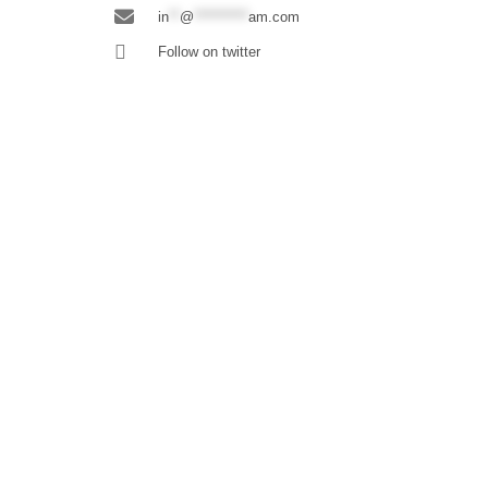
in
**
@
**********
am.com
Follow on twitter