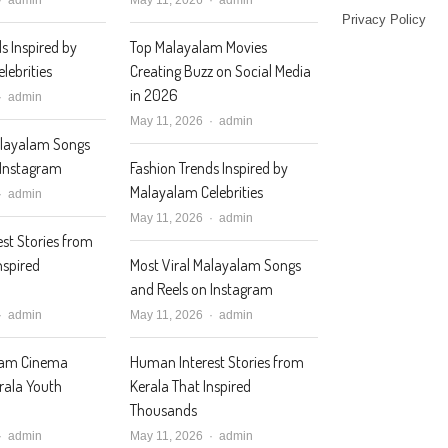
Privacy Policy
s Inspired by
Top Malayalam Movies
lebrities
Creating Buzz on Social Media
in 2026
Author
admin
Author
May 11, 2026
admin
alayalam Songs
 Instagram
Fashion Trends Inspired by
Malayalam Celebrities
Author
admin
Author
May 11, 2026
admin
st Stories from
nspired
Most Viral Malayalam Songs
and Reels on Instagram
Author
Author
admin
May 11, 2026
admin
lam Cinema
Human Interest Stories from
erala Youth
Kerala That Inspired
Thousands
Author
Author
admin
May 11, 2026
admin