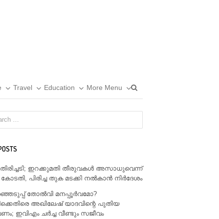
Open
e
Travel
Education
More Menu
search
panel
POSTS
് തിരിച്ചടി; ഇറക്കുമതി തീരുവകൾ അസാധുവെന്ന്
 കോടതി, പിരിച്ച തുക മടക്കി നൽകാൻ നിർദേശം
്ഞെടുപ്പ് തോൽവി മനപ്പൂർവമോ?
ക്കെതിരെ അഖിലേഷ് യാദവിന്റെ പുതിയ
; ഇവിഎം ചർച്ച വീണ്ടും സജീവം