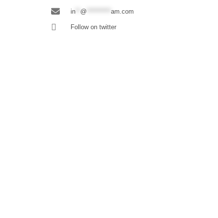
in
**
@
**********
am.com
Follow on twitter