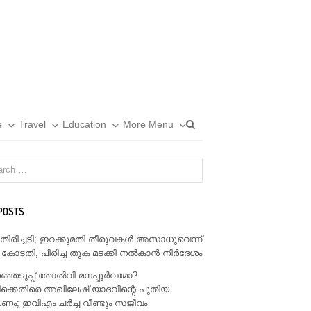
Open
e
Travel
Education
More Menu
search
panel
POSTS
് തിരിച്ചടി; ഇറക്കുമതി തീരുവകൾ അസാധുവെന്ന്
 കോടതി, പിരിച്ച തുക മടക്കി നൽകാൻ നിർദേശം
്ഞെടുപ്പ് തോൽവി മനപ്പൂർവമോ?
ക്കെതിരെ അഖിലേഷ് യാദവിന്റെ പുതിയ
; ഇവിഎം ചർച്ച വീണ്ടും സജീവം