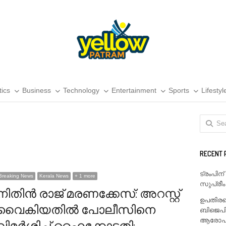
tics
Business
Technology
Entertainment
Sports
Lifestyl
Search
for:
RECENT 
ട്രംപിന
Breaking News
Kerala News
+ 1 more
സുപ്രീം
നിതിൻ രാജ് മരണക്കേസ്: അറസ്റ്റ്
ഉപതിരഞ
വൈകിയതിൽ പോലീസിനെ
ബിജെപി
ആരോപണം
വിമർശിച്ച് ഹൈക്കോടതി;