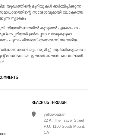
: യുദ്ധത്തിന്റെ മുറിവുകൾ ഓർമ്മിപ്പിക്കുന്ന
സമാധാനത്തിന്റെ സന്ദേശവുമായി ലോകത്തെ
ിക്കുന്ന സ്മാരകം
ടുതി നിയന്ത്രണത്തിൽ കൂടുതൽ ഏകോപനം
മുല്ലപ്പെരിയാർ ഉൾപ്പെടെ ഡാമുകളുടെ
്തനം പുനഃപരിശോധിക്കണമെന്ന് ആവശ്യം
ം സർക്കാർ ജോലിയും ഒരുമിച്ച്; ആർബിഐയിലെ
്റന്റ് മാനേജറായി ഇഷാൻ കിഷൻ, വൈറലായി
ങൾ
 COMMENTS
REACH US THROUGH
yellowpatram
22 A, The Travel Street
P.O. 1150 South Mount,
CA
ions