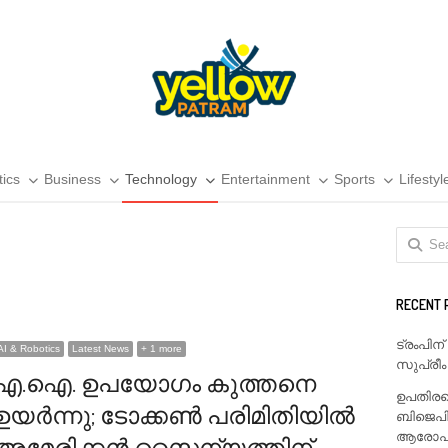
tics
Business
Technology
Entertainment
Sports
Lifestyl
Search
for:
RECENT 
ട്രംപിന
AI & Robotics
Latest News
+ 1 more
സുപ്രീം
എ.ഐ. ഉപയോഗം കുത്തനെ
ഉപതിരഞ
ഉയർന്നു; ടോക്കൺ പരിമിതിയിൽ
ബിജെപി
ആരോപണം
അമേരിക്കൻ സൈന്യത്തിന്