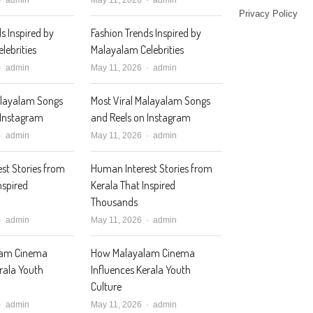
Privacy Policy
s Inspired by
Fashion Trends Inspired by
lebrities
Malayalam Celebrities
Author
Author
admin
May 11, 2026
admin
alayalam Songs
Most Viral Malayalam Songs
 Instagram
and Reels on Instagram
Author
Author
admin
May 11, 2026
admin
st Stories from
Human Interest Stories from
nspired
Kerala That Inspired
Thousands
Author
Author
admin
May 11, 2026
admin
lam Cinema
How Malayalam Cinema
erala Youth
Influences Kerala Youth
Culture
Author
Author
admin
May 11, 2026
admin