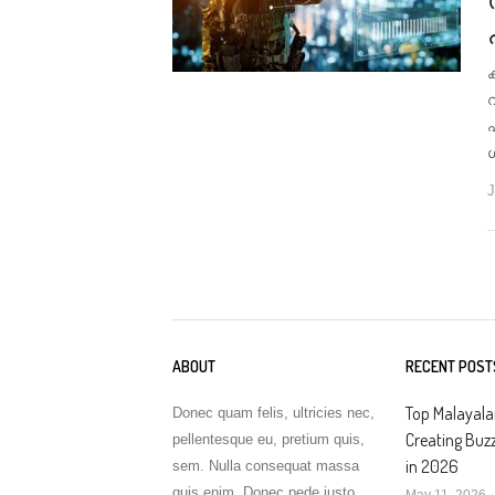
J
ABOUT
RECENT POST
Top Malayal
Donec quam felis, ultricies nec,
Creating Buz
pellentesque eu, pretium quis,
in 2026
sem. Nulla consequat massa
quis enim. Donec pede justo
May 11, 2026