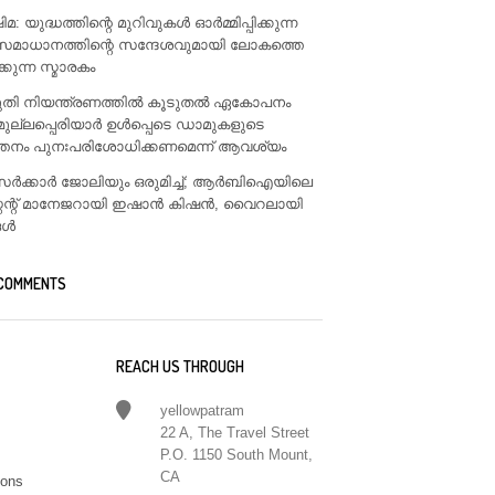
: യുദ്ധത്തിന്റെ മുറിവുകൾ ഓർമ്മിപ്പിക്കുന്ന
സമാധാനത്തിന്റെ സന്ദേശവുമായി ലോകത്തെ
ിക്കുന്ന സ്മാരകം
ടുതി നിയന്ത്രണത്തിൽ കൂടുതൽ ഏകോപനം
മുല്ലപ്പെരിയാർ ഉൾപ്പെടെ ഡാമുകളുടെ
്തനം പുനഃപരിശോധിക്കണമെന്ന് ആവശ്യം
ം സർക്കാർ ജോലിയും ഒരുമിച്ച്; ആർബിഐയിലെ
്റന്റ് മാനേജറായി ഇഷാൻ കിഷൻ, വൈറലായി
ങൾ
 COMMENTS
REACH US THROUGH
yellowpatram
22 A, The Travel Street
P.O. 1150 South Mount,
CA
ions