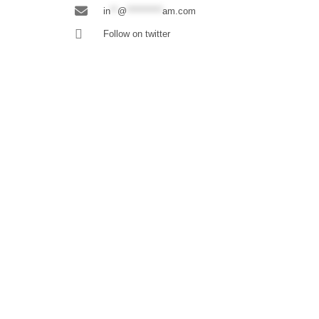
in
**
@
**********
am.com
Follow on twitter