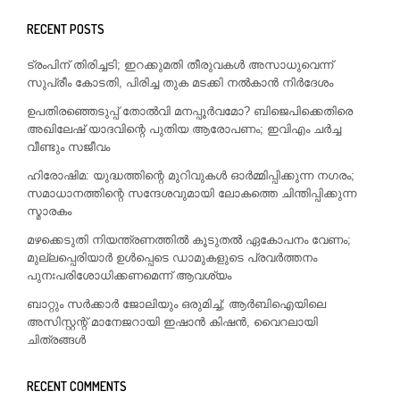
RECENT POSTS
ട്രംപിന് തിരിച്ചടി; ഇറക്കുമതി തീരുവകൾ അസാധുവെന്ന്
സുപ്രീം കോടതി, പിരിച്ച തുക മടക്കി നൽകാൻ നിർദേശം
ഉപതിരഞ്ഞെടുപ്പ് തോൽവി മനപ്പൂർവമോ? ബിജെപിക്കെതിരെ
അഖിലേഷ് യാദവിന്റെ പുതിയ ആരോപണം; ഇവിഎം ചർച്ച
വീണ്ടും സജീവം
ഹിരോഷിമ: യുദ്ധത്തിന്റെ മുറിവുകൾ ഓർമ്മിപ്പിക്കുന്ന നഗരം;
സമാധാനത്തിന്റെ സന്ദേശവുമായി ലോകത്തെ ചിന്തിപ്പിക്കുന്ന
സ്മാരകം
മഴക്കെടുതി നിയന്ത്രണത്തിൽ കൂടുതൽ ഏകോപനം വേണം;
മുല്ലപ്പെരിയാർ ഉൾപ്പെടെ ഡാമുകളുടെ പ്രവർത്തനം
പുനഃപരിശോധിക്കണമെന്ന് ആവശ്യം
ബാറ്റും സർക്കാർ ജോലിയും ഒരുമിച്ച്; ആർബിഐയിലെ
അസിസ്റ്റന്റ് മാനേജറായി ഇഷാൻ കിഷൻ, വൈറലായി
ചിത്രങ്ങൾ
RECENT COMMENTS