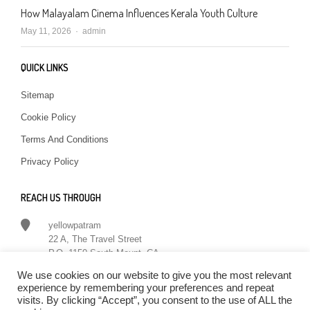
How Malayalam Cinema Influences Kerala Youth Culture
Author
May 11, 2026
admin
QUICK LINKS
Sitemap
Cookie Policy
Terms And Conditions
Privacy Policy
REACH US THROUGH
yellowpatram
22 A, The Travel Street
P.O. 1150 South Mount, CA
in
**
@
**********
am.com
We use cookies on our website to give you the most relevant
experience by remembering your preferences and repeat
Follow on twitter
visits. By clicking “Accept”, you consent to the use of ALL the