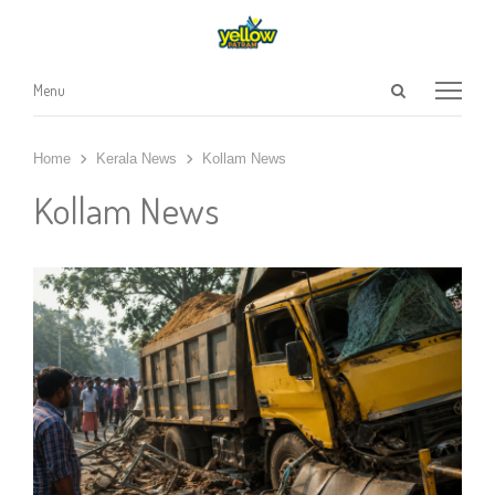
Open
Menu
Menu
search
panel
Home
Kerala News
Kollam News
Kollam News