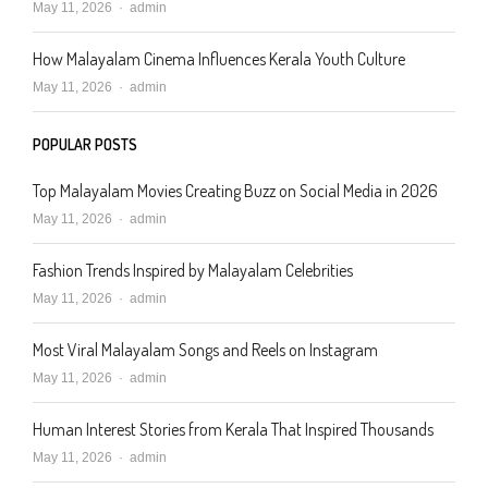
Author
May 11, 2026
admin
How Malayalam Cinema Influences Kerala Youth Culture
Author
May 11, 2026
admin
POPULAR POSTS
Top Malayalam Movies Creating Buzz on Social Media in 2026
Author
May 11, 2026
admin
Fashion Trends Inspired by Malayalam Celebrities
Author
May 11, 2026
admin
Most Viral Malayalam Songs and Reels on Instagram
Author
May 11, 2026
admin
Human Interest Stories from Kerala That Inspired Thousands
Author
May 11, 2026
admin