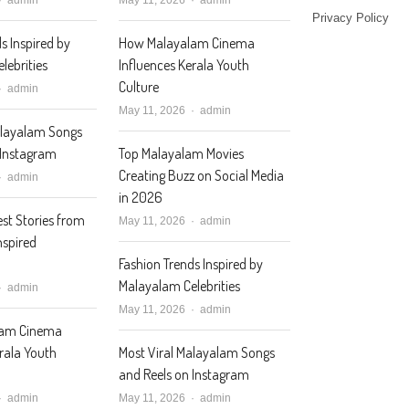
Privacy Policy
s Inspired by
How Malayalam Cinema
lebrities
Influences Kerala Youth
Culture
Author
admin
Author
May 11, 2026
admin
alayalam Songs
 Instagram
Top Malayalam Movies
Creating Buzz on Social Media
Author
admin
in 2026
st Stories from
Author
May 11, 2026
admin
nspired
Fashion Trends Inspired by
Malayalam Celebrities
Author
admin
Author
May 11, 2026
admin
lam Cinema
erala Youth
Most Viral Malayalam Songs
and Reels on Instagram
Author
Author
admin
May 11, 2026
admin