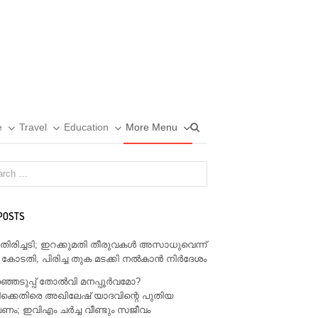
Open
e
Travel
Education
More Menu
search
panel
POSTS
് തിരിച്ചടി; ഇറക്കുമതി തീരുവകൾ അസാധുവെന്ന്
 കോടതി, പിരിച്ച തുക മടക്കി നൽകാൻ നിർദേശം
്ഞെടുപ്പ് തോൽവി മനപ്പൂർവമോ?
ക്കെതിരെ അഖിലേഷ് യാദവിന്റെ പുതിയ
; ഇവിഎം ചർച്ച വീണ്ടും സജീവം