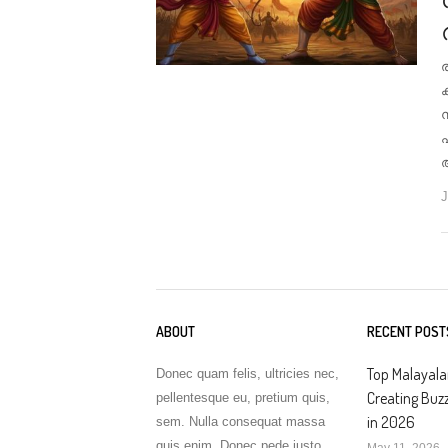
അ
J
ABOUT
RECENT POST
Top Malayal
Donec quam felis, ultricies nec,
Creating Buz
pellentesque eu, pretium quis,
in 2026
sem. Nulla consequat massa
quis enim. Donec pede justo
May 11, 2026