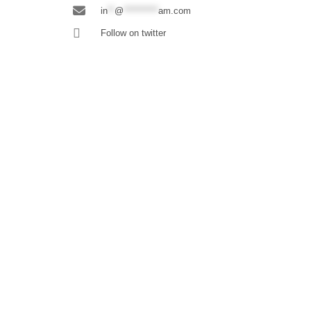
in
**
@
**********
am.com
Follow on twitter