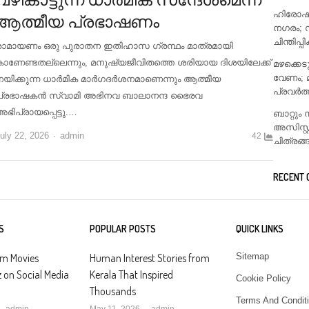
ഹിരോഷിമ
ആത്മീയ പ്രഭാഷണം
നഗരം; 
ചിന്തിപ്പ
രാമായണം ഒരു പുരാതന ഇതിഹാസ ഗ്രന്ഥം മാത്രമായി
കാണേണ്ടതല്ലെന്നും, മനുഷ്യജീവിതത്തെ ശരിയായ ദിശയിലേക്ക്
മഴക്കെ
വേണം; 
നയിക്കുന്ന ധാർമിക മാർഗദർശനമാണെന്നും ആത്മീയ
പ്രവർത
പ്രഭാഷകൻ സ്വാമി അഭിനവ ബാലാനന്ദ ഭൈരവ
ഭിപ്രായപ്പെട്ടു.…
ബാറ്റു
അസിസ്റ
Author
uly 22, 2026
admin
42
ചിത്രങ്
RECENT
S
POPULAR POSTS
QUICK LINKS
am Movies
Human Interest Stories from
Sitemap
z on Social Media
Kerala That Inspired
Cookie Policy
Thousands
Terms And Condit
Author
Author
admin
May 11, 2026
admin