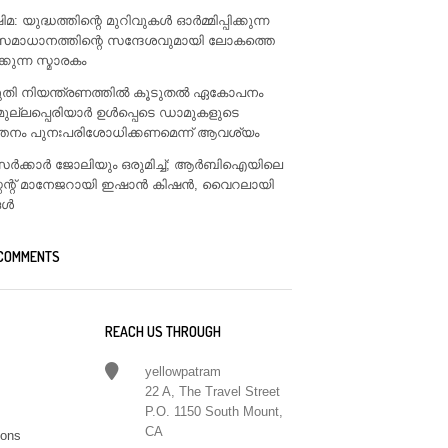
: യുദ്ധത്തിന്റെ മുറിവുകൾ ഓർമ്മിപ്പിക്കുന്ന
സമാധാനത്തിന്റെ സന്ദേശവുമായി ലോകത്തെ
ിക്കുന്ന സ്മാരകം
ടുതി നിയന്ത്രണത്തിൽ കൂടുതൽ ഏകോപനം
മുല്ലപ്പെരിയാർ ഉൾപ്പെടെ ഡാമുകളുടെ
്തനം പുനഃപരിശോധിക്കണമെന്ന് ആവശ്യം
ം സർക്കാർ ജോലിയും ഒരുമിച്ച്; ആർബിഐയിലെ
്റന്റ് മാനേജറായി ഇഷാൻ കിഷൻ, വൈറലായി
ങൾ
 COMMENTS
REACH US THROUGH
yellowpatram
22 A, The Travel Street
P.O. 1150 South Mount,
CA
ions