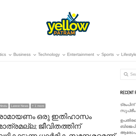
tics
Business
Technology
Entertainment
Sports
Lifestyl
Search
for:
RECENT 
ട്രംപിന
Hindu
Latest News
+ 1 more
സുപ്രീം
രാമായണം ഒരു ഇതിഹാസം
ഉപതിരഞ
മാത്രമല്ല; ജീവിതത്തിന്
ബിജെപി
ആരോപണം
വഴികാട്ടുന്ന ധാർമിക സന്ദേശമെന്ന്