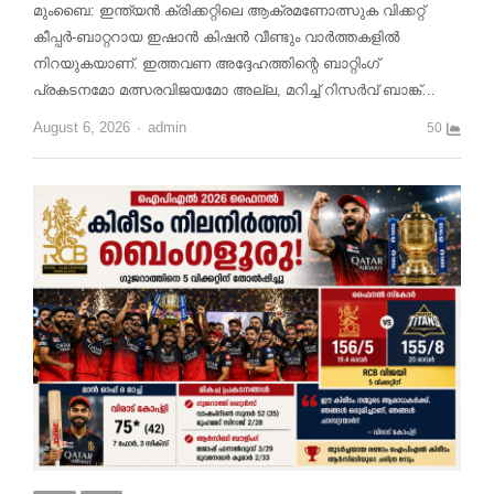
മുംബൈ: ഇന്ത്യൻ ക്രിക്കറ്റിലെ ആക്രമണോത്സുക വിക്കറ്റ്
കീപ്പർ-ബാറ്ററായ ഇഷാൻ കിഷൻ വീണ്ടും വാർത്തകളിൽ
നിറയുകയാണ്. ഇത്തവണ അദ്ദേഹത്തിന്റെ ബാറ്റിംഗ്
പ്രകടനമോ മത്സരവിജയമോ അല്ല, മറിച്ച് റിസർവ് ബാങ്ക്…
Author
August 6, 2026
admin
50