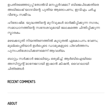
ഉപതിരഞ്ഞെടുപ്പ് തോൽവി മനപ്പൂർവമോ? ബിജെപിക്കെതിരെ
അഖിലേഷ് യാദവിന്റെ പുതിയ ആരോപണം; ഇവിഎം ചർച്ച
വീണ്ടും സജീവം
ഹിരോഷിമ: യുദ്ധത്തിന്റെ മുറിവുകൾ ഓർമ്മിപ്പിക്കുന്ന നഗരം;
സമാധാനത്തിന്റെ സന്ദേശവുമായി ലോകത്തെ ചിന്തിപ്പിക്കുന്ന
സ്മാരകം
മഴക്കെടുതി നിയന്ത്രണത്തിൽ കൂടുതൽ ഏകോപനം വേണം;
മുല്ലപ്പെരിയാർ ഉൾപ്പെടെ ഡാമുകളുടെ പ്രവർത്തനം
പുനഃപരിശോധിക്കണമെന്ന് ആവശ്യം
ബാറ്റും സർക്കാർ ജോലിയും ഒരുമിച്ച്; ആർബിഐയിലെ
അസിസ്റ്റന്റ് മാനേജറായി ഇഷാൻ കിഷൻ, വൈറലായി
ചിത്രങ്ങൾ
RECENT COMMENTS
ABOUT