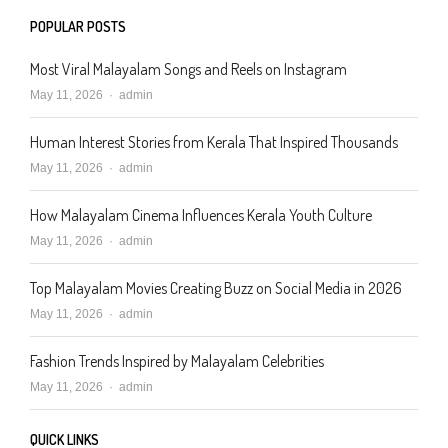
POPULAR POSTS
Most Viral Malayalam Songs and Reels on Instagram
Author
May 11, 2026
admin
Human Interest Stories from Kerala That Inspired Thousands
Author
May 11, 2026
admin
How Malayalam Cinema Influences Kerala Youth Culture
Author
May 11, 2026
admin
Top Malayalam Movies Creating Buzz on Social Media in 2026
Author
May 11, 2026
admin
Fashion Trends Inspired by Malayalam Celebrities
Author
May 11, 2026
admin
QUICK LINKS