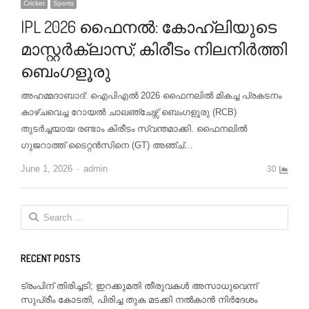
Cricket
Sports
IPL 2026 ഫൈനൽ: കോഹ്‌ലിയുടെ
മാസ്റ്റർക്ലാസ്; കിരീടം നിലനിർത്തി
ബെംഗളൂരു
അഹമ്മദാബാദ്: ഐപിഎൽ 2026 ഫൈനലിൽ മികച്ച പ്രകടനം
കാഴ്ചവെച്ച റോയൽ ചാലഞ്ചേഴ്സ് ബെംഗളൂരു (RCB)
തുടർച്ചയായ രണ്ടാം കിരീടം സ്വന്തമാക്കി. ഫൈനലിൽ
ഗുജറാത്ത് ടൈറ്റൻസിനെ (GT) അഞ്ച്…
Author
June 1, 2026
admin
30
Search
for:
RECENT POSTS
ട്രംപിന് തിരിച്ചടി; ഇറക്കുമതി തീരുവകൾ അസാധുവെന്ന്
സുപ്രീം കോടതി, പിരിച്ച തുക മടക്കി നൽകാൻ നിർദേശം