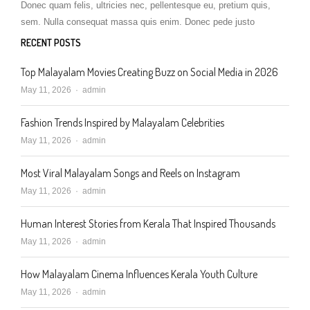
Donec quam felis, ultricies nec, pellentesque eu, pretium quis,
sem. Nulla consequat massa quis enim. Donec pede justo
RECENT POSTS
Top Malayalam Movies Creating Buzz on Social Media in 2026
Author
May 11, 2026
admin
Fashion Trends Inspired by Malayalam Celebrities
Author
May 11, 2026
admin
Most Viral Malayalam Songs and Reels on Instagram
Author
May 11, 2026
admin
Human Interest Stories from Kerala That Inspired Thousands
Author
May 11, 2026
admin
How Malayalam Cinema Influences Kerala Youth Culture
Author
May 11, 2026
admin