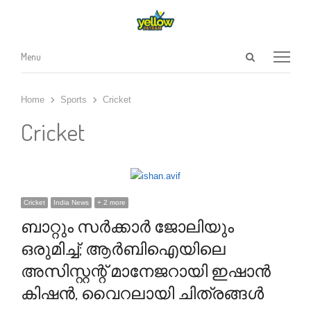
Open
Menu
Menu
search
panel
Home
Sports
Cricket
Cricket
Cricket
India News
+ 2 more
ബാറ്റും സർക്കാർ ജോലിയും
ഒരുമിച്ച്; ആർബിഐയിലെ
അസിസ്റ്റന്റ് മാനേജറായി ഇഷാൻ
കിഷൻ, വൈറലായി ചിത്രങ്ങൾ