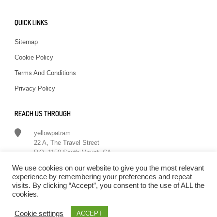
QUICK LINKS
Sitemap
Cookie Policy
Terms And Conditions
Privacy Policy
REACH US THROUGH
yellowpatram
22 A, The Travel Street
P.O. 1150 South Mount, CA
We use cookies on our website to give you the most relevant
in
**
@
**********
am.com
experience by remembering your preferences and repeat
Follow on twitter
visits. By clicking “Accept”, you consent to the use of ALL the
cookies.
Cookie settings
ACCEPT