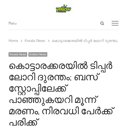
Open
Menu
Menu
search
panel
Home
Kerala News
കൊട്ടാരക്കരയിൽ ടിപ്പർ ലോറി ദുരന്തം; ബസ് 
Kerala News
Kollam News
കൊട്ടാരക്കരയിൽ ടിപ്പർ
ലോറി ദുരന്തം; ബസ്
സ്റ്റോപ്പിലേക്ക്
പാഞ്ഞുകയറി മൂന്ന്
മരണം, നിരവധി പേർക്ക്
പരിക്ക്