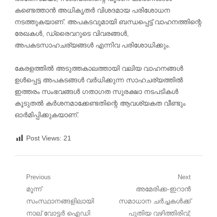
കണ്ടെത്താൻ അധികൃതർ വിശദമായ പരിശോധന
നടത്തുകയാണ്. അപകടവുമായി ബന്ധപ്പെട്ട് വാഹനത്തിന്റെ
രേഖകൾ, ഡ്രൈവറുടെ വിവരങ്ങൾ,
അപകടസാഹചര്യങ്ങൾ എന്നിവ പരിശോധിക്കും.
കേരളത്തിൽ അടുത്തകാലത്തായി വലിയ വാഹനങ്ങൾ
ഉൾപ്പെട്ട അപകടങ്ങൾ വർധിക്കുന്ന സാഹചര്യത്തിൽ
ഇത്തരം സംഭവങ്ങൾ ഗതാഗത സുരക്ഷാ നടപടികൾ
കൂടുതൽ കർശനമാക്കേണ്ടതിന്റെ ആവശ്യകത വീണ്ടും
ഓർമിപ്പിക്കുകയാണ്.
Post Views:
21
Post
Previous
Next
Previous
Next
മൂന്ന്
അമേരിക്ക-ഇറാൻ
navigation
post:
post:
സംസ്ഥാനങ്ങളിലായി
സമാധാന ചർച്ചകൾക്ക്
നാല് വോട്ടർ ഐഡി
പുതിയ വഴിത്തിരിവ്;