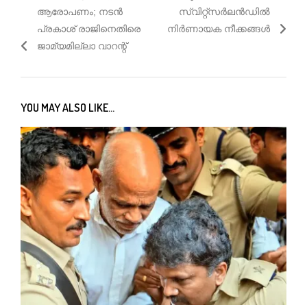
ആരോപണം; നടൻ
സ്വിറ്റ്സർലൻഡിൽ
പ്രകാശ് രാജിനെതിരെ
നിർണായക നീക്കങ്ങൾ
ജാമ്യമില്ലാ വാറന്റ്
YOU MAY ALSO LIKE...