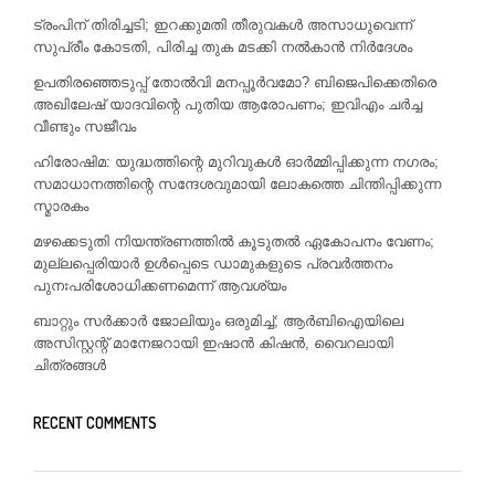
ട്രംപിന് തിരിച്ചടി; ഇറക്കുമതി തീരുവകൾ അസാധുവെന്ന്
സുപ്രീം കോടതി, പിരിച്ച തുക മടക്കി നൽകാൻ നിർദേശം
ഉപതിരഞ്ഞെടുപ്പ് തോൽവി മനപ്പൂർവമോ? ബിജെപിക്കെതിരെ
അഖിലേഷ് യാദവിന്റെ പുതിയ ആരോപണം; ഇവിഎം ചർച്ച
വീണ്ടും സജീവം
ഹിരോഷിമ: യുദ്ധത്തിന്റെ മുറിവുകൾ ഓർമ്മിപ്പിക്കുന്ന നഗരം;
സമാധാനത്തിന്റെ സന്ദേശവുമായി ലോകത്തെ ചിന്തിപ്പിക്കുന്ന
സ്മാരകം
മഴക്കെടുതി നിയന്ത്രണത്തിൽ കൂടുതൽ ഏകോപനം വേണം;
മുല്ലപ്പെരിയാർ ഉൾപ്പെടെ ഡാമുകളുടെ പ്രവർത്തനം
പുനഃപരിശോധിക്കണമെന്ന് ആവശ്യം
ബാറ്റും സർക്കാർ ജോലിയും ഒരുമിച്ച്; ആർബിഐയിലെ
അസിസ്റ്റന്റ് മാനേജറായി ഇഷാൻ കിഷൻ, വൈറലായി
ചിത്രങ്ങൾ
RECENT COMMENTS