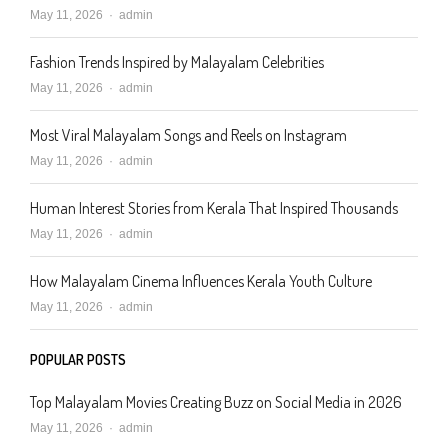
Author
May 11, 2026
admin
Fashion Trends Inspired by Malayalam Celebrities
Author
May 11, 2026
admin
Most Viral Malayalam Songs and Reels on Instagram
Author
May 11, 2026
admin
Human Interest Stories from Kerala That Inspired Thousands
Author
May 11, 2026
admin
How Malayalam Cinema Influences Kerala Youth Culture
Author
May 11, 2026
admin
POPULAR POSTS
Top Malayalam Movies Creating Buzz on Social Media in 2026
Author
May 11, 2026
admin