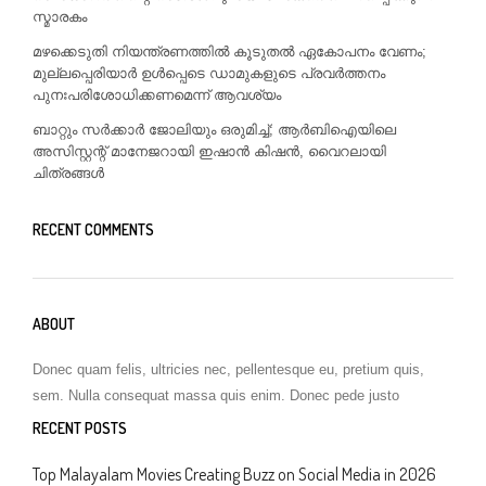
സ്മാരകം
മഴക്കെടുതി നിയന്ത്രണത്തിൽ കൂടുതൽ ഏകോപനം വേണം;
മുല്ലപ്പെരിയാർ ഉൾപ്പെടെ ഡാമുകളുടെ പ്രവർത്തനം
പുനഃപരിശോധിക്കണമെന്ന് ആവശ്യം
ബാറ്റും സർക്കാർ ജോലിയും ഒരുമിച്ച്; ആർബിഐയിലെ
അസിസ്റ്റന്റ് മാനേജറായി ഇഷാൻ കിഷൻ, വൈറലായി
ചിത്രങ്ങൾ
RECENT COMMENTS
ABOUT
Donec quam felis, ultricies nec, pellentesque eu, pretium quis,
sem. Nulla consequat massa quis enim. Donec pede justo
RECENT POSTS
Top Malayalam Movies Creating Buzz on Social Media in 2026