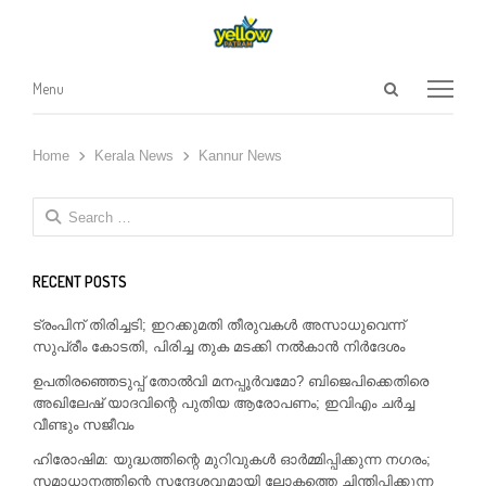
Open
Menu
Menu
search
panel
Home
Kerala News
Kannur News
Search
for:
RECENT POSTS
ട്രംപിന് തിരിച്ചടി; ഇറക്കുമതി തീരുവകൾ അസാധുവെന്ന്
സുപ്രീം കോടതി, പിരിച്ച തുക മടക്കി നൽകാൻ നിർദേശം
ഉപതിരഞ്ഞെടുപ്പ് തോൽവി മനപ്പൂർവമോ? ബിജെപിക്കെതിരെ
അഖിലേഷ് യാദവിന്റെ പുതിയ ആരോപണം; ഇവിഎം ചർച്ച
വീണ്ടും സജീവം
ഹിരോഷിമ: യുദ്ധത്തിന്റെ മുറിവുകൾ ഓർമ്മിപ്പിക്കുന്ന നഗരം;
സമാധാനത്തിന്റെ സന്ദേശവുമായി ലോകത്തെ ചിന്തിപ്പിക്കുന്ന