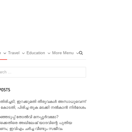
Open
e
Travel
Education
More Menu
search
panel
POSTS
് തിരിച്ചടി; ഇറക്കുമതി തീരുവകൾ അസാധുവെന്ന്
 കോടതി, പിരിച്ച തുക മടക്കി നൽകാൻ നിർദേശം
്ഞെടുപ്പ് തോൽവി മനപ്പൂർവമോ?
ക്കെതിരെ അഖിലേഷ് യാദവിന്റെ പുതിയ
; ഇവിഎം ചർച്ച വീണ്ടും സജീവം