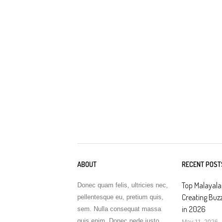
ABOUT
RECENT POST
Top Malayal
Donec quam felis, ultricies nec,
Creating Buz
pellentesque eu, pretium quis,
in 2026
sem. Nulla consequat massa
quis enim. Donec pede justo
May 11, 2026