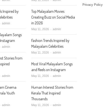
Privacy Policy
s Inspired by
Top Malayalam Movies
lebrities
Creating Buzz on Social Media
in 2026
Author
admin
Author
May 11, 2026
admin
alayalam Songs
 Instagram
Fashion Trends Inspired by
Malayalam Celebrities
Author
admin
Author
May 11, 2026
admin
st Stories from
nspired
Most Viral Malayalam Songs
and Reels on Instagram
Author
Author
admin
May 11, 2026
admin
lam Cinema
Human Interest Stories from
erala Youth
Kerala That Inspired
Thousands
Author
Author
admin
May 11, 2026
admin