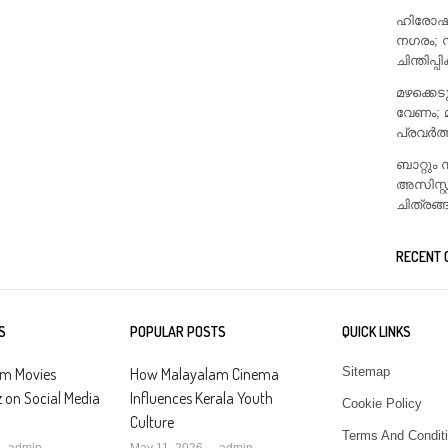
ഹിരോഷിമ
നഗരം; 
ചിന്തിപ്പ
മഴക്കെ
വേണം; 
പ്രവർത
ബാറ്റു
അസിസ്റ
ചിത്രങ്
RECENT
S
POPULAR POSTS
QUICK LINKS
am Movies
How Malayalam Cinema
Sitemap
z on Social Media
Influences Kerala Youth
Cookie Policy
Culture
Terms And Condit
Author
Author
admin
May 11, 2026
admin