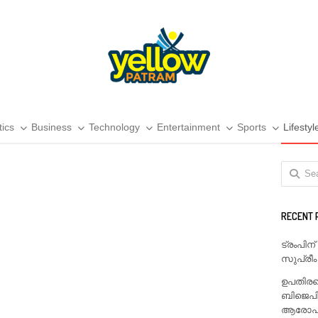
tics
Business
Technology
Entertainment
Sports
Lifestyl
Search
for:
RECENT 
ട്രംപിന
സുപ്രീം
ഉപതിരഞ
ബിജെപി
ആരോപണം