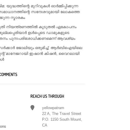
: യുദ്ധത്തിന്റെ മുറിവുകൾ ഓർമ്മിപ്പിക്കുന്ന
സമാധാനത്തിന്റെ സന്ദേശവുമായി ലോകത്തെ
ിക്കുന്ന സ്മാരകം
ടുതി നിയന്ത്രണത്തിൽ കൂടുതൽ ഏകോപനം
മുല്ലപ്പെരിയാർ ഉൾപ്പെടെ ഡാമുകളുടെ
്തനം പുനഃപരിശോധിക്കണമെന്ന് ആവശ്യം
ം സർക്കാർ ജോലിയും ഒരുമിച്ച്; ആർബിഐയിലെ
്റന്റ് മാനേജറായി ഇഷാൻ കിഷൻ, വൈറലായി
ങൾ
 COMMENTS
REACH US THROUGH
yellowpatram
22 A, The Travel Street
P.O. 1150 South Mount,
CA
ions