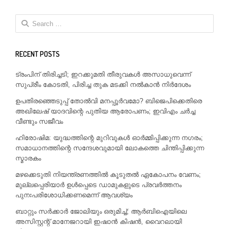
Search
for:
RECENT POSTS
ട്രംപിന് തിരിച്ചടി; ഇറക്കുമതി തീരുവകൾ അസാധുവെന്ന്
സുപ്രീം കോടതി, പിരിച്ച തുക മടക്കി നൽകാൻ നിർദേശം
ഉപതിരഞ്ഞെടുപ്പ് തോൽവി മനപ്പൂർവമോ? ബിജെപിക്കെതിരെ
അഖിലേഷ് യാദവിന്റെ പുതിയ ആരോപണം; ഇവിഎം ചർച്ച
വീണ്ടും സജീവം
ഹിരോഷിമ: യുദ്ധത്തിന്റെ മുറിവുകൾ ഓർമ്മിപ്പിക്കുന്ന നഗരം;
സമാധാനത്തിന്റെ സന്ദേശവുമായി ലോകത്തെ ചിന്തിപ്പിക്കുന്ന
സ്മാരകം
മഴക്കെടുതി നിയന്ത്രണത്തിൽ കൂടുതൽ ഏകോപനം വേണം;
മുല്ലപ്പെരിയാർ ഉൾപ്പെടെ ഡാമുകളുടെ പ്രവർത്തനം
പുനഃപരിശോധിക്കണമെന്ന് ആവശ്യം
ബാറ്റും സർക്കാർ ജോലിയും ഒരുമിച്ച്; ആർബിഐയിലെ
അസിസ്റ്റന്റ് മാനേജറായി ഇഷാൻ കിഷൻ, വൈറലായി