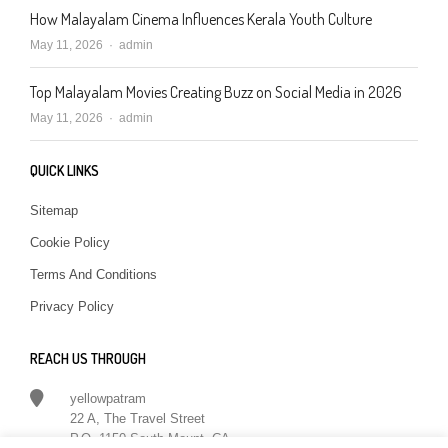
How Malayalam Cinema Influences Kerala Youth Culture
Author
May 11, 2026
admin
Top Malayalam Movies Creating Buzz on Social Media in 2026
Author
May 11, 2026
admin
QUICK LINKS
Sitemap
Cookie Policy
Terms And Conditions
Privacy Policy
REACH US THROUGH
yellowpatram
22 A, The Travel Street
P.O. 1150 South Mount, CA