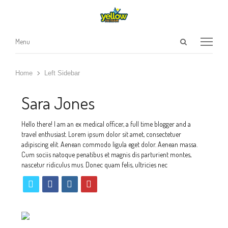
Open
Menu
Menu
search
panel
Home
Left Sidebar
Sara Jones
Hello there! I am an ex medical officer, a full time blogger and a
travel enthusiast. Lorem ipsum dolor sit amet, consectetuer
adipiscing elit. Aenean commodo ligula eget dolor. Aenean massa.
Cum sociis natoque penatibus et magnis dis parturient montes,
nascetur ridiculus mus. Donec quam felis, ultricies nec
twitter
facebook
instagram
pinterest