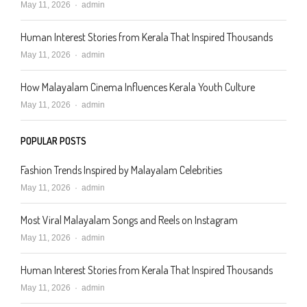
Author
May 11, 2026
admin
Human Interest Stories from Kerala That Inspired Thousands
Author
May 11, 2026
admin
How Malayalam Cinema Influences Kerala Youth Culture
Author
May 11, 2026
admin
POPULAR POSTS
Fashion Trends Inspired by Malayalam Celebrities
Author
May 11, 2026
admin
Most Viral Malayalam Songs and Reels on Instagram
Author
May 11, 2026
admin
Human Interest Stories from Kerala That Inspired Thousands
Author
May 11, 2026
admin