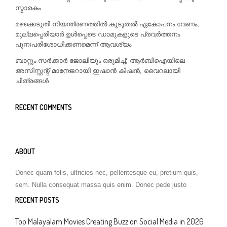
സ്മാരകം
മഴക്കെടുതി നിയന്ത്രണത്തിൽ കൂടുതൽ ഏകോപനം വേണം;
മുല്ലപ്പെരിയാർ ഉൾപ്പെടെ ഡാമുകളുടെ പ്രവർത്തനം
പുനഃപരിശോധിക്കണമെന്ന് ആവശ്യം
ബാറ്റും സർക്കാർ ജോലിയും ഒരുമിച്ച്; ആർബിഐയിലെ
അസിസ്റ്റന്റ് മാനേജറായി ഇഷാൻ കിഷൻ, വൈറലായി
ചിത്രങ്ങൾ
RECENT COMMENTS
ABOUT
Donec quam felis, ultricies nec, pellentesque eu, pretium quis,
sem. Nulla consequat massa quis enim. Donec pede justo
RECENT POSTS
Top Malayalam Movies Creating Buzz on Social Media in 2026