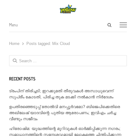
Open
Menu
Menu
search
panel
Home
Posts tagged:
Mix Cloud
Search
for:
RECENT POSTS
ട്രംപിന് തിരിച്ചടി; ഇറക്കുമതി തീരുവകൾ അസാധുവെന്ന്
സുപ്രീം കോടതി, പിരിച്ച തുക മടക്കി നൽകാൻ നിർദേശം
ഉപതിരഞ്ഞെടുപ്പ് തോൽവി മനപ്പൂർവമോ? ബിജെപിക്കെതിരെ
അഖിലേഷ് യാദവിന്റെ പുതിയ ആരോപണം; ഇവിഎം ചർച്ച
വീണ്ടും സജീവം
ഹിരോഷിമ: യുദ്ധത്തിന്റെ മുറിവുകൾ ഓർമ്മിപ്പിക്കുന്ന നഗരം;
സമാധാനത്തിന്റെ സന്ദേശവുമായി ലോകത്തെ ചിന്തിപ്പിക്കുന്ന