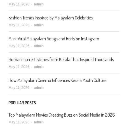
Author
May 11, 2026
admin
Fashion Trends Inspired by Malayalam Celebrities
Author
May 11, 2026
admin
Most Viral Malayalam Songs and Reels on Instagram
Author
May 11, 2026
admin
Human Interest Stories from Kerala That Inspired Thousands
Author
May 11, 2026
admin
How Malayalam Cinema Influences Kerala Youth Culture
Author
May 11, 2026
admin
POPULAR POSTS
Top Malayalam Movies Creating Buzz on Social Media in 2026
Author
May 11, 2026
admin